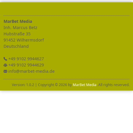
raM
teB
M
e
aid
.hnI
craM
su
B
zte
H
u
rtsb
eßa
53
19
254
iW
rehl
sm
d
fro
stueD
hc
nal
d
94+
019
2
99
44
726
+
9 94
1
0
9 2
9
4
64
92
i
n
of
m@
a
tebr
-
dem
ed.ai
Version: 1.0.2 | Copyright © 2026 by
MarBet Media
. All rights reserved.