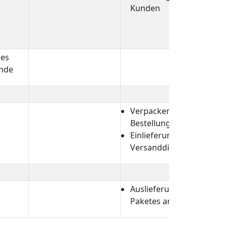
Kunden
des
unde
Verpacken Ihrer
Bestellung
Einlieferung beim
Versanddienstleister
Auslieferung des
Paketes an Kunde