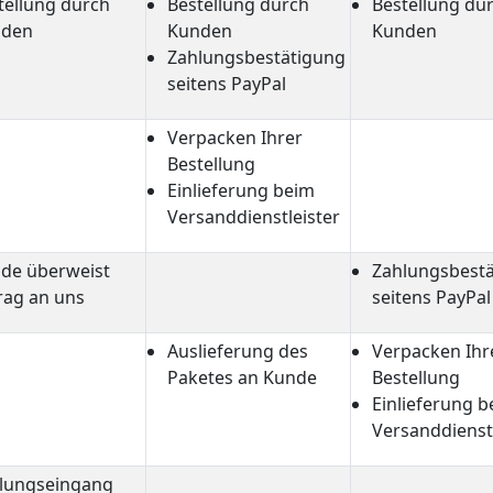
tellung durch
Bestellung durch
Bestellung du
nden
Kunden
Kunden
Zahlungsbestätigung
seitens PayPal
Verpacken Ihrer
Bestellung
Einlieferung beim
Versanddienstleister
de überweist
Zahlungsbest
rag an uns
seitens PayPal
Auslieferung des
Verpacken Ihr
Paketes an Kunde
Bestellung
Einlieferung 
Versanddienstl
lungseingang